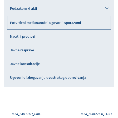
Podzakonski akti
Potvrđeni međunarodni ugovori i sporazumi
Nacrti i predlozi
Javne rasprave
Javne konsultacije
Ugovori o izbegavanju dvostrukog oporezivanja
POST_CATEGORY_LABEL
POST_PUBLISHED_LABEL