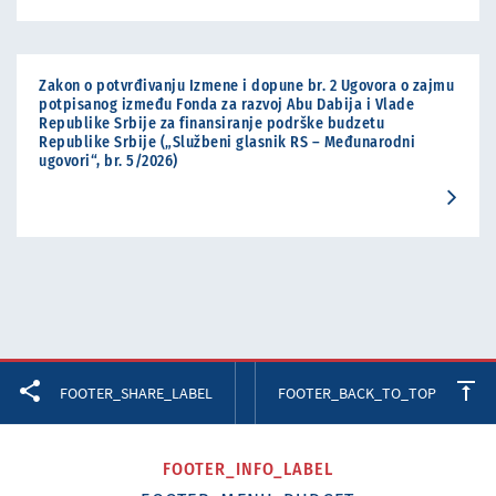
Zakon o potvrđivanju Izmene i dopune br. 2 Ugovora o zajmu
potpisanog između Fonda za razvoj Abu Dabija i Vlade
Republike Srbije za finansiranje podrške budzetu
Republike Srbije („Službeni glasnik RS – Međunarodni
ugovori“, br. 5/2026)
Facebook
Twitter
LinkedIn
FOOTER_SHARE_LABEL
FOOTER_BACK_TO_TOP
FOOTER_INFO_LABEL