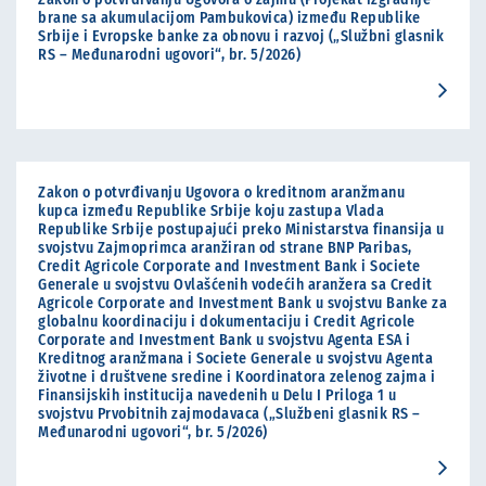
brane sa akumulacijom Pambukovica) između Republike
Srbije i Evropske banke za obnovu i razvoj („Službni glasnik
RS – Međunarodni ugovori“, br. 5/2026)
Zakon o potvrđivanju Ugovora o kreditnom aranžmanu
kupca između Republike Srbije koju zastupa Vlada
Republike Srbije postupajući preko Ministarstva finansija u
svojstvu Zajmoprimca aranžiran od strane BNP Paribas,
Credit Agricole Corporate and Investment Bank i Societe
Generale u svojstvu Ovlašćenih vodećih aranžera sa Credit
Agricole Corporate and Investment Bank u svojstvu Banke za
globalnu koordinaciju i dokumentaciju i Credit Agricole
Corporate and Investment Bank u svojstvu Agenta ESA i
Kreditnog aranžmana i Societe Generale u svojstvu Agenta
životne i društvene sredine i Koordinatora zelenog zajma i
Finansijskih institucija navedenih u Delu I Priloga 1 u
svojstvu Prvobitnih zajmodavaca („Službeni glasnik RS –
Međunarodni ugovori“, br. 5/2026)