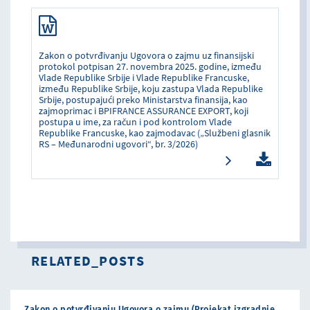
Zakon o potvrđivanju Ugovora o zajmu uz finansijski
protokol potpisan 27. novembra 2025. godine, između
Vlade Republike Srbije i Vlade Republike Francuske,
između Republike Srbije, koju zastupa Vlada Republike
Srbije, postupajući preko Ministarstva finansija, kao
zajmoprimac i BPIFRANCE ASSURANCE EXPORT, koji
postupa u ime, za račun i pod kontrolom Vlade
Republike Francuske, kao zajmodavac („Službeni glasnik
RS – Međunarodni ugovori“, br. 3/2026)
RELATED_POSTS
Zakon o potvrđivanju Ugovora o zajmu (Projekat izgradnje