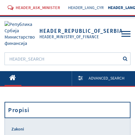
HEADER_ASK_MINISTER
HEADER_LANG_CYR
HEADER_LANG
HEADER_REPUBLIC_OF_SERBIA
HEADER_MINISTRY_OF_FINANCE
O Ministarstvu
ADVANCED_SEARCH
Aktivnosti
Dokumenti
Propisi
Propisi
Usluge
Zakoni