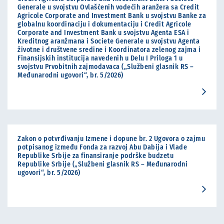
Generale u svojstvu Ovlašćenih vodećih aranžera sa Credit
Agricole Corporate and Investment Bank u svojstvu Banke za
globalnu koordinaciju i dokumentaciju i Credit Agricole
Corporate and Investment Bank u svojstvu Agenta ESA i
Kreditnog aranžmana i Societe Generale u svojstvu Agenta
životne i društvene sredine i Koordinatora zelenog zajma i
Finansijskih institucija navedenih u Delu I Priloga 1 u
svojstvu Prvobitnih zajmodavaca („Službeni glasnik RS –
Međunarodni ugovori“, br. 5/2026)
Zakon o potvrđivanju Izmene i dopune br. 2 Ugovora o zajmu
potpisanog između Fonda za razvoj Abu Dabija i Vlade
Republike Srbije za finansiranje podrške budzetu
Republike Srbije („Službeni glasnik RS – Međunarodni
ugovori“, br. 5/2026)