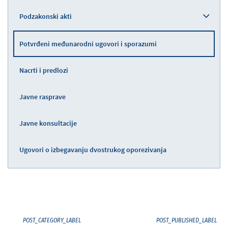
Podzakonski akti
Potvrđeni međunarodni ugovori i sporazumi
Nacrti i predlozi
Javne rasprave
Javne konsultacije
Ugovori o izbegavanju dvostrukog oporezivanja
POST_CATEGORY_LABEL
POST_PUBLISHED_LABEL