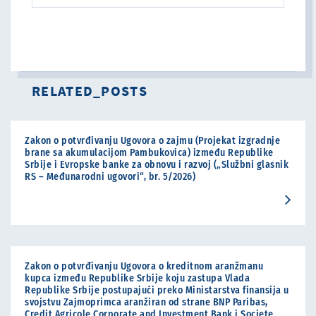
RELATED_POSTS
Zakon o potvrđivanju Ugovora o zajmu (Projekat izgradnje
brane sa akumulacijom Pambukovica) između Republike
Srbije i Evropske banke za obnovu i razvoj („Službni glasnik
RS – Međunarodni ugovori“, br. 5/2026)
Zakon o potvrđivanju Ugovora o kreditnom aranžmanu
kupca između Republike Srbije koju zastupa Vlada
Republike Srbije postupajući preko Ministarstva finansija u
svojstvu Zajmoprimca aranžiran od strane BNP Paribas,
Credit Agricole Corporate and Investment Bank i Societe