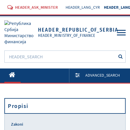
HEADER_ASK_MINISTER
HEADER_LANG_CYR
HEADER_LANG
HEADER_REPUBLIC_OF_SERBIA
HEADER_MINISTRY_OF_FINANCE
O Ministarstvu
ADVANCED_SEARCH
Aktivnosti
Dokumenti
Propisi
Propisi
Usluge
Zakoni