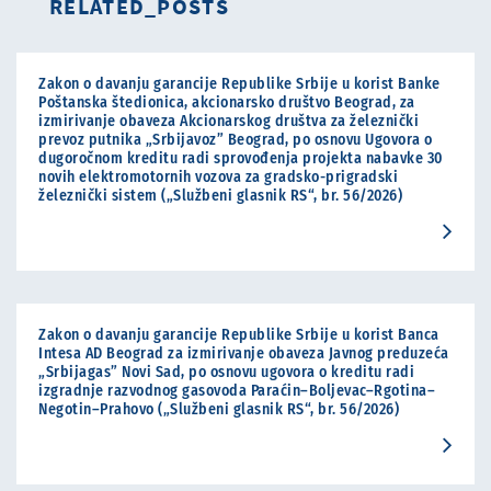
RELATED_POSTS
Zakon o davanju garancije Republike Srbije u korist Banke
Poštanska štedionica, akcionarsko društvo Beograd, za
izmirivanje obaveza Akcionarskog društva za železnički
prevoz putnika „Srbijavoz” Beograd, po osnovu Ugovora o
dugoročnom kreditu radi sprovođenja projekta nabavke 30
novih elektromotornih vozova za gradsko-prigradski
železnički sistem („Službeni glasnik RS“, br. 56/2026)
Zakon o davanju garancije Republike Srbije u korist Banca
Intesa AD Beograd za izmirivanje obaveza Javnog preduzeća
„Srbijagas” Novi Sad, po osnovu ugovora o kreditu radi
izgradnje razvodnog gasovoda Paraćin–Boljevac–Rgotina–
Negotin–Prahovo („Službeni glasnik RS“, br. 56/2026)