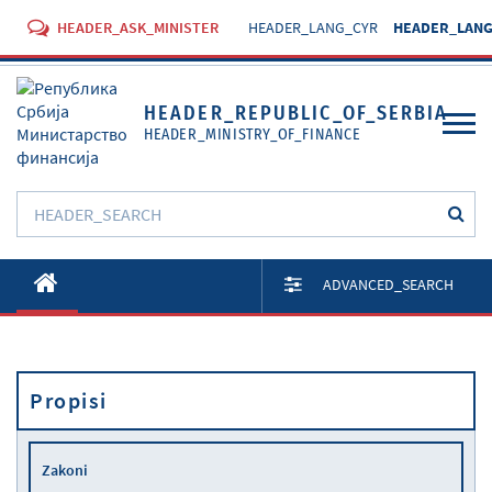
HEADER_ASK_MINISTER
HEADER_LANG_CYR
HEADER_LANG
HEADER_REPUBLIC_OF_SERBIA
HEADER_MINISTRY_OF_FINANCE
O Ministarstvu
ADVANCED_SEARCH
Aktivnosti
Dokumenti
Propisi
Propisi
Usluge
Zakoni