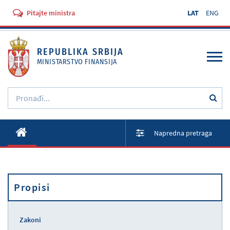
Pitajte ministra
LAT
ENG
REPUBLIKA SRBIJA
MINISTARSTVO FINANSIJA
O Ministarstvu
Napredna pretraga
Aktivnosti
Dokumenti
Propisi
Propisi
Usluge
Zakoni