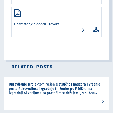
Obaveštenje o dodeli ugovora
RELATED_POSTS
Upravljanje projektom, vršenje stručnog nadzora i vršenje
posla Rukovodioca izgradnje (Inženjer po FIDIK-u) na
izgradnji Akvarijuma sa pratećim sadržajem, JN 50/2024