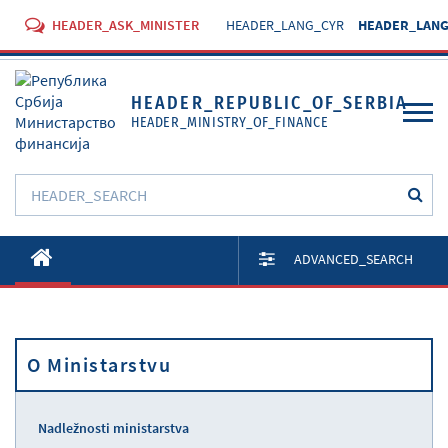
HEADER_ASK_MINISTER
HEADER_LANG_CYR
HEADER_LANG
HEADER_REPUBLIC_OF_SERBIA
HEADER_MINISTRY_OF_FINANCE
O Ministarstvu
ADVANCED_SEARCH
Aktivnosti
Dokumenti
O Ministarstvu
Propisi
Usluge
Nadležnosti ministarstva