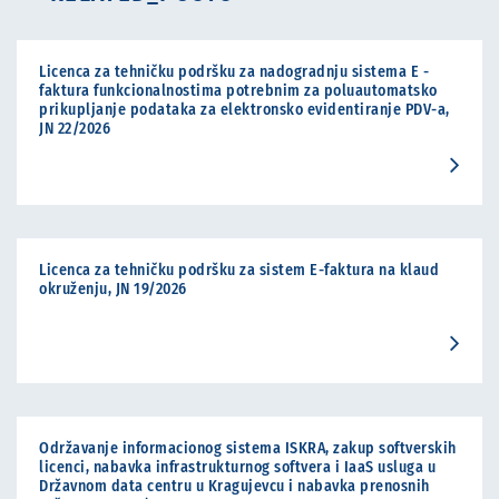
Licenca za tehničku podršku za nadogradnju sistema E -
faktura funkcionalnostima potrebnim za poluautomatsko
prikupljanje podataka za elektronsko evidentiranje PDV-a,
JN 22/2026
Licenca za tehničku podršku za sistem E-faktura na klaud
okruženju, JN 19/2026
Održavanje informacionog sistema ISKRA, zakup softverskih
licenci, nabavka infrastrukturnog softvera i IaaS usluga u
Državnom data centru u Kragujevcu i nabavka prenosnih