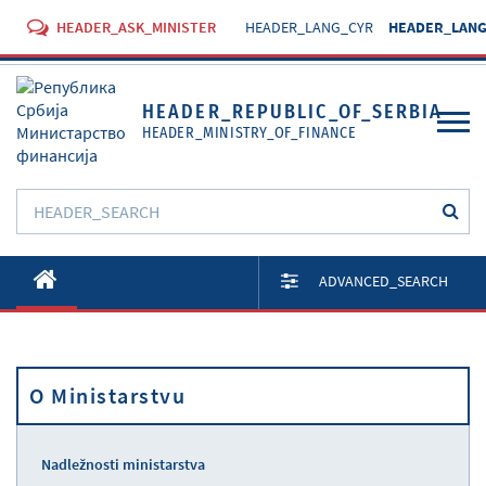
HEADER_ASK_MINISTER
HEADER_LANG_CYR
HEADER_LANG
HEADER_REPUBLIC_OF_SERBIA
HEADER_MINISTRY_OF_FINANCE
O Ministarstvu
ADVANCED_SEARCH
Aktivnosti
Dokumenti
O Ministarstvu
Propisi
Usluge
Nadležnosti ministarstva