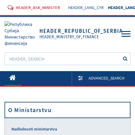
HEADER_ASK_MINISTER
HEADER_LANG_CYR
HEADER_LANG
HEADER_REPUBLIC_OF_SERBIA
HEADER_MINISTRY_OF_FINANCE
O Ministarstvu
ADVANCED_SEARCH
Aktivnosti
Dokumenti
O Ministarstvu
Propisi
Usluge
Nadležnosti ministarstva