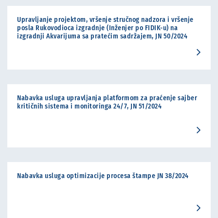
Upravljanje projektom, vršenje stručnog nadzora i vršenje
posla Rukovodioca izgradnje (Inženjer po FIDIK-u) na
izgradnji Akvarijuma sa pratećim sadržajem, JN 50/2024
Nabavka usluga upravljanja platformom za praćenje sajber
kritičnih sistema i monitoringa 24/7, JN 51/2024
Nabavka usluga optimizacije procesa štampe JN 38/2024