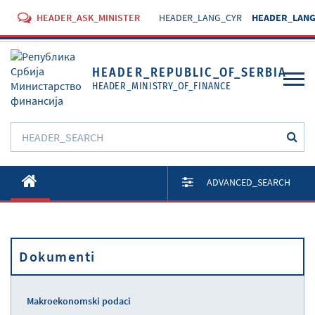
HEADER_ASK_MINISTER
HEADER_LANG_CYR
HEADER_LANG
HEADER_REPUBLIC_OF_SERBIA
HEADER_MINISTRY_OF_FINANCE
O Ministarstvu
ADVANCED_SEARCH
Aktivnosti
Dokumenti
Dokumenti
Propisi
Usluge
Makroekonomski podaci