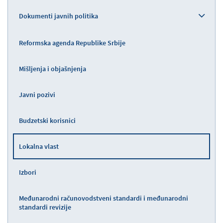
Dokumenti javnih politika
Reformska agenda Republike Srbije
Mišljenja i objašnjenja
Javni pozivi
Budzetski korisnici
Lokalna vlast
Izbori
Međunarodni računovodstveni standardi i međunarodni
standardi revizije