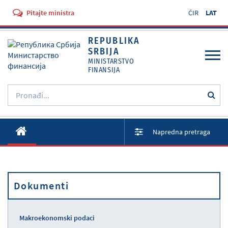
Pitajte ministra
ĆIR
LAT
REPUBLIKA
SRBIJA
MINISTARSTVO
FINANSIJA
O Ministarstvu
Napredna pretraga
Aktivnosti
Dokumenti
Propisi
Dokumenti
Usluge
Makroekonomski podaci