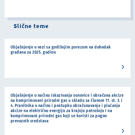
Slične teme
Objašnjenje u vezi sa godišnjim porezom na dohodak
građana za 2025. godinu
Objašnjenje o načinu iskazivanja osnovice i obračuna akcize
na komprimovani prirodni gas u skladu sa članom 11. st. 3. i
4. Pravilnika o načinu i postupku obračunavanja i plaćanja
akcize na električnu energiju za krajnju potrošnju i na
komprimovani prirodni gas koji se koristi za pogon
prevoznih sredstava