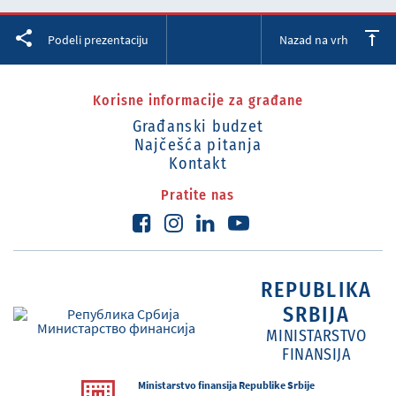
Facebook
Twitter
LinkedIn
Podeli prezentaciju
Nazad na vrh
Korisne informacije za građane
Građanski budzet
Najčešća pitanja
Kontakt
Pratite nas
REPUBLIKA
SRBIJA
MINISTARSTVO
FINANSIJA
Ministarstvo finansija Republike Srbije