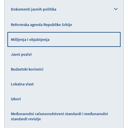
Dokumenti javnih politika
Reformska agenda Republike Srbije
Mišljenja i objašnjenja
Javni pozivi
Budzetski korisnici
Lokalna vlast
Izbori
Međunarodni računovodstveni standardi i međunarodni
standardi revizije