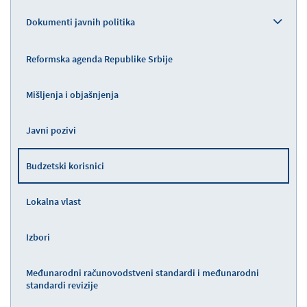
Dokumenti javnih politika
Reformska agenda Republike Srbije
Mišljenja i objašnjenja
Javni pozivi
Budzetski korisnici
Lokalna vlast
Izbori
Međunarodni računovodstveni standardi i međunarodni
standardi revizije