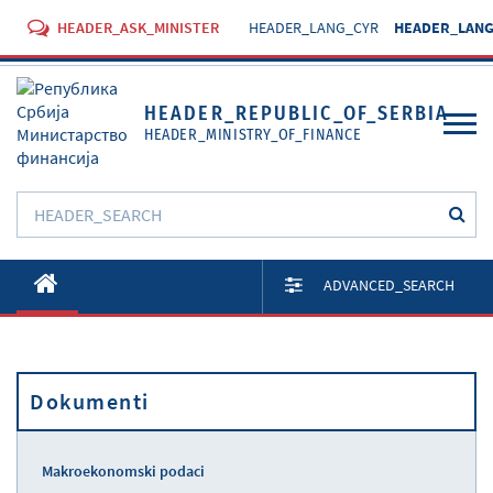
HEADER_ASK_MINISTER
HEADER_LANG_CYR
HEADER_LANG
HEADER_REPUBLIC_OF_SERBIA
HEADER_MINISTRY_OF_FINANCE
O Ministarstvu
ADVANCED_SEARCH
Aktivnosti
Dokumenti
Dokumenti
Propisi
Usluge
Makroekonomski podaci