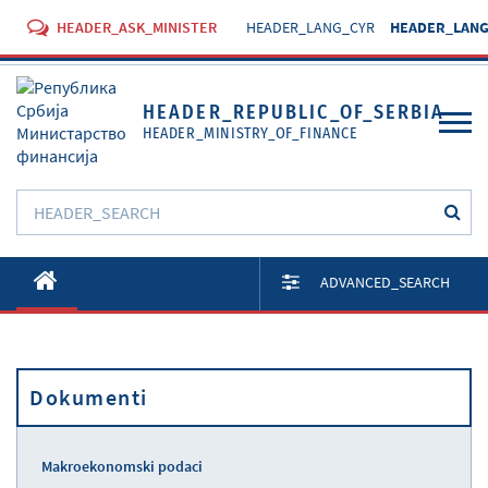
HEADER_ASK_MINISTER
HEADER_LANG_CYR
HEADER_LANG
HEADER_REPUBLIC_OF_SERBIA
HEADER_MINISTRY_OF_FINANCE
O Ministarstvu
ADVANCED_SEARCH
Aktivnosti
Dokumenti
Dokumenti
Propisi
Usluge
Makroekonomski podaci