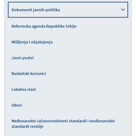
Dokumenti javnih politika
Reformska agenda Republike Srbije
Mišljenja i objašnjenja
Javni pozivi
Budzetski korisnici
Lokalna vlast
Izbori
Međunarodni računovodstveni standardi i međunarodni
standardi revizije