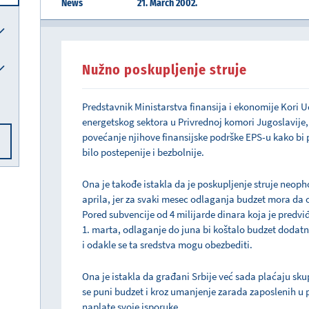
News
21. March 2002.
Nužno poskupljenje struje
Predstavnik Ministarstva finansija i ekonomije Kori Ud
energetskog sektora u Privrednoj komori Jugoslavije
povećanje njihove finansijske podrške EPS-u kako bi 
bilo postepenije i bezbolnije.
Ona je takođe istakla da je poskupljenje struje neop
aprila, jer za svaki mesec odlaganja budzet mora da o
Pored subvencije od 4 milijarde dinara koja je pred
1. marta, odlaganje do juna bi koštalo budzet dodatnih 
i odakle se ta sredstva mogu obezbediti.
Ona je istakla da građani Srbije već sada plaćaju skup
se puni budzet i kroz umanjenje zarada zaposlenih 
naplate svoje isporuke.