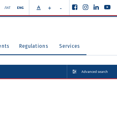
+
-
ЛАТ
ENG
ents
Regulations
Services
Advanced search