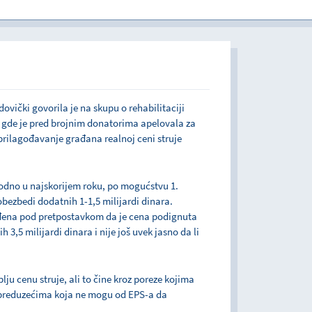
ovički govorila je na skupu o rehabilitaciji
, gde je pred brojnim donatorima apelovala za
prilagođavanje građana realnoj ceni struje
hodno u najskorijem roku, po mogućstvu 1.
bezbedi dodatnih 1-1,5 milijardi dinara.
viđena pod pretpostavkom da je cena podignuta
3,5 milijardi dinara i nije još uvek jasno da li
lju cenu struje, ali to čine kroz poreze kojima
u preduzećima koja ne mogu od EPS-a da